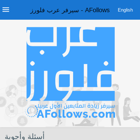
سيرفر عرب فلورز - AFollows
English
أسئلة وأجوبة