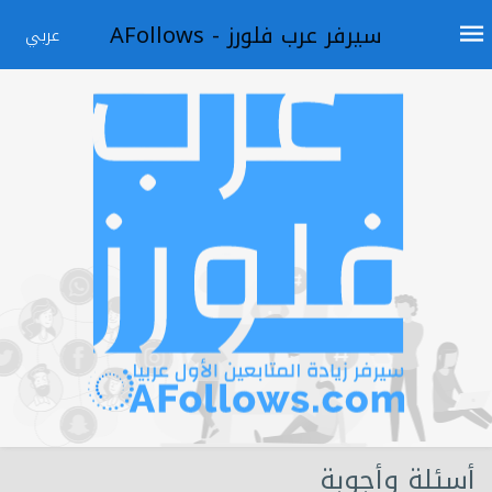
سيرفر عرب فلورز - AFollows
عربي
أسئلة وأجوبة